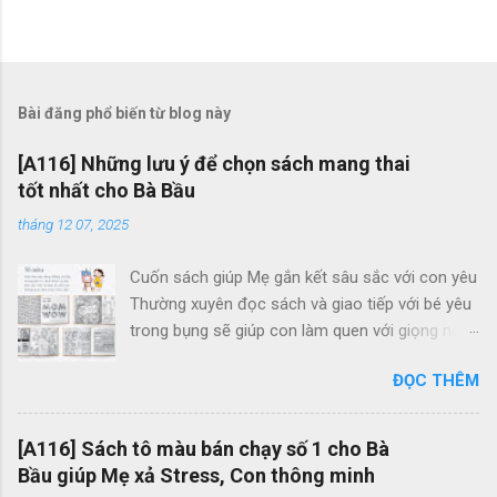
Bài đăng phổ biến từ blog này
[A116] Những lưu ý để chọn sách mang thai
tốt nhất cho Bà Bầu
tháng 12 07, 2025
Cuốn sách giúp Mẹ gắn kết sâu sắc với con yêu
Thường xuyên đọc sách và giao tiếp với bé yêu
trong bụng sẽ giúp con làm quen với giọng nói
của Mẹ, cũng như gắn kết tình cảm Mẹ và Bé.
ĐỌC THÊM
Thông qua những trang sách, Mẹ cũng có thể
giúp con cảm nhận và khám phá thế giới bao la,
tươi đẹp bên ngoài. Mẹ Bầu Zui và Hành Trình
[A116] Sách tô màu bán chạy số 1 cho Bà
Mang Thai chính là 2 cuốn sách giúp Mẹ tận
Bầu giúp Mẹ xả Stress, Con thông minh
hưởng những giây phút thư giãn, hạnh phúc bên