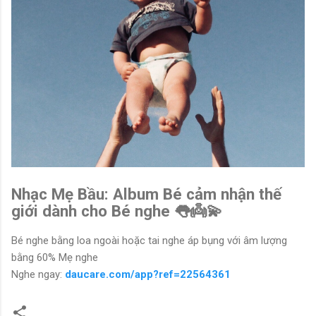
Nhạc Mẹ Bầu: Album Bé cảm nhận thế
giới dành cho Bé nghe 👅👼💫
Bé nghe bằng loa ngoài hoặc tai nghe áp bụng với âm lượng
bằng 60% Mẹ nghe
Nghe ngay:
daucare.com/app?ref=22564361