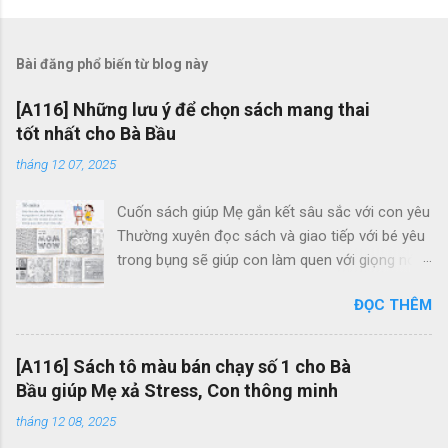
Bài đăng phổ biến từ blog này
[A116] Những lưu ý để chọn sách mang thai
tốt nhất cho Bà Bầu
tháng 12 07, 2025
Cuốn sách giúp Mẹ gắn kết sâu sắc với con yêu
Thường xuyên đọc sách và giao tiếp với bé yêu
trong bụng sẽ giúp con làm quen với giọng nói
của Mẹ, cũng như gắn kết tình cảm Mẹ và Bé.
ĐỌC THÊM
Thông qua những trang sách, Mẹ cũng có thể
giúp con cảm nhận và khám phá thế giới bao la,
tươi đẹp bên ngoài. Mẹ Bầu Zui và Hành Trình
[A116] Sách tô màu bán chạy số 1 cho Bà
Mang Thai chính là 2 cuốn sách giúp Mẹ tận
Bầu giúp Mẹ xả Stress, Con thông minh
hưởng những giây phút thư giãn, hạnh phúc bên
tháng 12 08, 2025
con và tạo cho con những ký ức vui vẻ trong