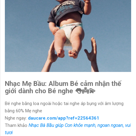
Nhạc Mẹ Bầu: Album Bé cảm nhận thế
giới dành cho Bé nghe 👅👼💫
Bé nghe bằng loa ngoài hoặc tai nghe áp bụng với âm lượng
bằng 60% Mẹ nghe
Nghe ngay:
daucare.com/app?ref=22564361
Tham khảo
Nhạc Bà Bầu giúp Con khỏe mạnh, ngoan ngoan, vui
tươi