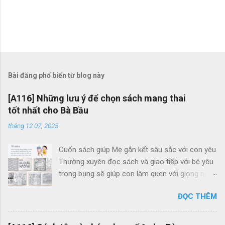
Bài đăng phổ biến từ blog này
[A116] Những lưu ý để chọn sách mang thai
tốt nhất cho Bà Bầu
tháng 12 07, 2025
Cuốn sách giúp Mẹ gắn kết sâu sắc với con yêu
Thường xuyên đọc sách và giao tiếp với bé yêu
trong bụng sẽ giúp con làm quen với giọng nói
của Mẹ, cũng như gắn kết tình cảm Mẹ và Bé.
ĐỌC THÊM
Thông qua những trang sách, Mẹ cũng có thể
giúp con cảm nhận và khám phá thế giới bao la,
tươi đẹp bên ngoài. Mẹ Bầu Zui và Hành Trình