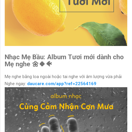
Nhạc Mẹ Bầu: Album Tươi mới dành cho
Mẹ nghe 🌼🍀🐠
Mẹ nghe bằng loa ngoài hoặc tai nghe với âm lượng vừa phải
Nghe ngay:
daucare.com/app?ref=22564169