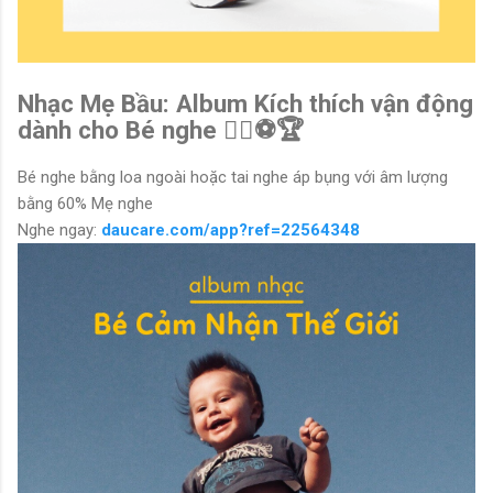
Nhạc Mẹ Bầu: Album Kích thích vận động
dành cho Bé nghe 🤹‍♂️⚽️🏆
Bé nghe bằng loa ngoài hoặc tai nghe áp bụng với âm lượng
bằng 60% Mẹ nghe
Nghe ngay:
daucare.com/app?ref=22564348