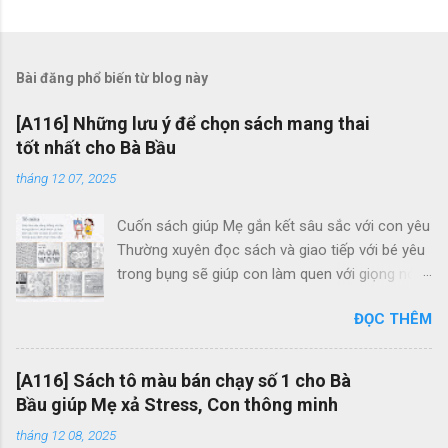
Bài đăng phổ biến từ blog này
[A116] Những lưu ý để chọn sách mang thai
tốt nhất cho Bà Bầu
tháng 12 07, 2025
Cuốn sách giúp Mẹ gắn kết sâu sắc với con yêu
Thường xuyên đọc sách và giao tiếp với bé yêu
trong bụng sẽ giúp con làm quen với giọng nói
của Mẹ, cũng như gắn kết tình cảm Mẹ và Bé.
ĐỌC THÊM
Thông qua những trang sách, Mẹ cũng có thể
giúp con cảm nhận và khám phá thế giới bao la,
tươi đẹp bên ngoài. Mẹ Bầu Zui và Hành Trình
[A116] Sách tô màu bán chạy số 1 cho Bà
Mang Thai chính là 2 cuốn sách giúp Mẹ tận
Bầu giúp Mẹ xả Stress, Con thông minh
hưởng những giây phút thư giãn, hạnh phúc bên
tháng 12 08, 2025
con và tạo cho con những ký ức vui vẻ trong