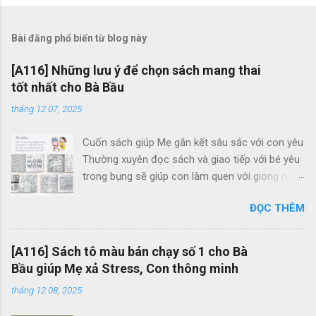
Bài đăng phổ biến từ blog này
[A116] Những lưu ý để chọn sách mang thai
tốt nhất cho Bà Bầu
tháng 12 07, 2025
Cuốn sách giúp Mẹ gắn kết sâu sắc với con yêu
Thường xuyên đọc sách và giao tiếp với bé yêu
trong bụng sẽ giúp con làm quen với giọng nói
của Mẹ, cũng như gắn kết tình cảm Mẹ và Bé.
ĐỌC THÊM
Thông qua những trang sách, Mẹ cũng có thể
giúp con cảm nhận và khám phá thế giới bao la,
tươi đẹp bên ngoài. Mẹ Bầu Zui và Hành Trình
[A116] Sách tô màu bán chạy số 1 cho Bà
Mang Thai chính là 2 cuốn sách giúp Mẹ tận
Bầu giúp Mẹ xả Stress, Con thông minh
hưởng những giây phút thư giãn, hạnh phúc bên
tháng 12 08, 2025
con và tạo cho con những ký ức vui vẻ trong
tâm trí. Không chỉ là sợi dây gắn kết tình cảm,