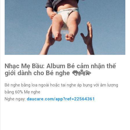
Nhạc Mẹ Bầu: Album Bé cảm nhận thế
giới dành cho Bé nghe 👅👼💫
Bé nghe bằng loa ngoài hoặc tai nghe áp bụng với âm lượng
bằng 60% Mẹ nghe
Nghe ngay:
daucare.com/app?ref=22564361
N